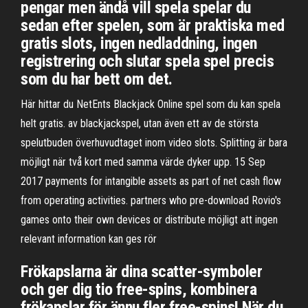
pengar men ändå vill spela spelar du
sedan efter spelen, som är praktiska med
gratis slots, ingen nedladdning, ingen
registrering och slutar spela spel precis
som du har bett om det.
Här hittar du NetEnts Blackjack Online spel som du kan spela
helt gratis. av blackjackspel, utan även ett av de största
spelutbuden överhuvudtaget inom video slots. Splitting är bara
möjligt när två kort med samma värde dyker upp. 15 Sep
2017 payments for intangible assets as part of net cash flow
from operating activities. partners who pre-download Rovio's
games onto their own devices or distribute möjligt att ingen
relevant information kan ges rör
Frökapslarna är dina scatter-symboler
och ger dig tio free-spins, kombinera
frökapslar för ännu fler free-spins! När du