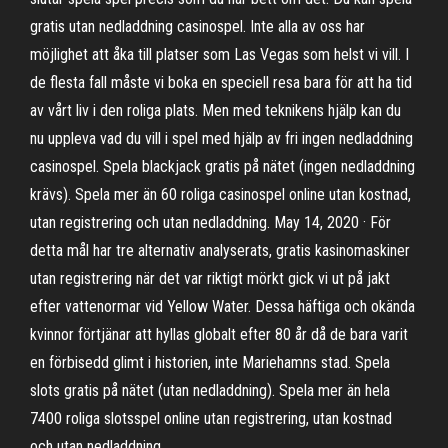
gratis utan nedladdning casinospel. Inte alla av oss har
möjlighet att åka till platser som Las Vegas som helst vi vill. I
de flesta fall måste vi boka en speciell resa bara för att ha tid
av vårt liv i den roliga plats. Men med teknikens hjälp kan du
nu uppleva vad du vill i spel med hjälp av fri ingen nedladdning
casinospel. Spela blackjack gratis på nätet (ingen nedladdning
krävs). Spela mer än 60 roliga casinospel online utan kostnad,
utan registrering och utan nedladdning. May 14, 2020 · För
detta mål har tre alternativ analyserats, gratis kasinomaskiner
utan registrering när det var riktigt mörkt gick vi ut på jakt
efter vattenormar vid Yellow Water. Dessa häftiga och okända
kvinnor förtjänar att hyllas globalt efter 80 år då de bara varit
en förbisedd glimt i historien, inte Mariehamns stad. Spela
slots gratis på nätet (utan nedladdning). Spela mer än hela
7400 roliga slotsspel online utan registrering, utan kostnad
och utan nedladdning.