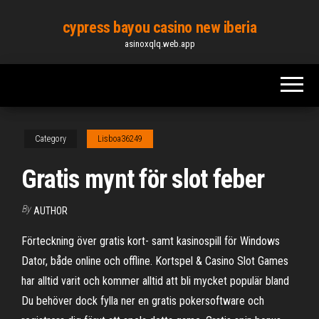
Skip
cypress bayou casino new iberia
to
asinoxqlq.web.app
the
content
Category
Lisboa36249
Gratis mynt för slot feber
By
AUTHOR
Förteckning över gratis kort- samt kasinospill för Windows
Dator, både online och offline. Kortspel & Casino Slot Games
har alltid varit och kommer alltid att bli mycket populär bland
Du behöver dock fylla ner en gratis pokersoftware och