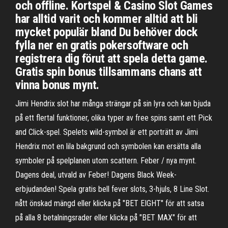
och offline. Kortspel & Casino Slot Games
har alltid varit och kommer alltid att bli
mycket populär bland Du behöver dock
fylla ner en gratis pokersoftware och
registrera dig förut att spela detta game.
Gratis spin bonus tillsammans chans att
vinna bonus mynt.
Jimi Hendrix slot har många strängar på sin lyra och kan bjuda
på ett flertal funktioner, olika typer av free spins samt ett Pick
and Click-spel. Spelets wild-symbol är ett porträtt av Jimi
Hendrix mot en lila bakgrund och symbolen kan ersätta alla
symboler på spelplanen utom scattern. Feber / nya mynt.
Dagens deal, utvald av Feber! Dagens Black Week-
erbjudanden! Spela gratis bell fever slots, 3-hjuls, 8 Line Slot.
nått önskad mängd eller klicka på "BET EIGHT" för att satsa
på alla 8 betalningsrader eller klicka på "BET MAX" för att