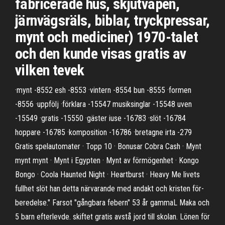
fabricerade hus, skjutvapen,
järnvägsräls, biblar, tryckpressar,
mynt och mediciner) 1970-talet
och den kunde visas gratis av
vilken tevek
·mynt -8552 esh -8553 ·vintern -8554 bun -8555 ·formen
-8556 ·uppfölj ·förklara -15547 musiksinglar -15548 uven
-15549 ·gratis -15550 ·gäster iuse -16783 ·slöt -16784
hoppare -16785 ·komposition -16786 ·bretagne irta -279
Gratis spelautomater · Topp 10 · Bonusar Cobra Cash · Mynt
mynt mynt · Mynt i Egypten · Mynt av förmögenhet · Kongo
Bongo · Coola Haunted Night · Heartburst · Heavy Me livets
fullhet slöt han detta närvarande med andakt och kristen för-
beredelse." Farsot "gångbara febern" 53 år gammaL Maka och
5 barn efterlevde. skiftet gratis avstå jord till skolan. Lönen för