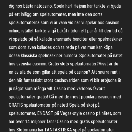
dig hos bästa nätcasino. Spela här! Hejsan här tänkte vi bjuda
på ett inlägg om spelautomater, men inte den sorts
spelautomaterna som vi är vana vid när vi spelar hos casinon
online, istället tänkte vi gå bakåt i tiden ett par år till den tid då
vi spelade på så kallade enarmade banditer eller spelmaskiner
som dom även kallades och ta reda på var man kan köpa
dessa klassiska spelmaskiner numera. Spelautomater på nätet
hos svenska casinon. Gratis slots spelautomater?Visst är du
en av alla de som gillar att spela på casinon? Att snurra runt i
den här fantastiskt stora casinovärlden som vi blir erbjudna är
ju något som många vill. Casino med världens favorit
spelautomater gratis! Gå med de mest populära casinon med
GRATIS spelautomater på nätet! Spela på skoj på
spelautomater, ENDAST på Vegas-style casino på nätet, som
har över 14 miljoner fans! Casino med gratis spelautomater
hos Slotomania har FANTASTISKA spel på spelautomater,