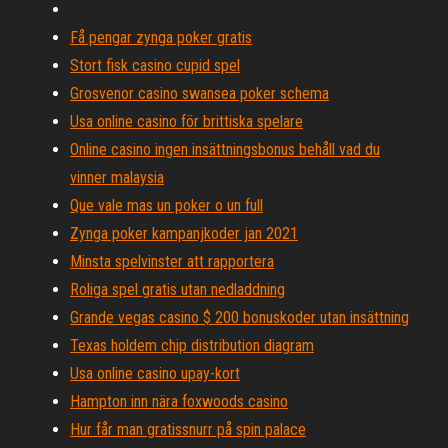
Få pengar zynga poker gratis
Stort fisk casino cupid spel
Grosvenor casino swansea poker schema
Usa online casino för brittiska spelare
Online casino ingen insättningsbonus behåll vad du
vinner malaysia
Que vale mas un poker o un full
Zynga poker kampanjkoder jan 2021
Minsta spelvinster att rapportera
Roliga spel gratis utan nedladdning
Grande vegas casino $ 200 bonuskoder utan insättning
Texas holdem chip distribution diagram
Usa online casino upay-kort
Hampton inn nära foxwoods casino
Hur får man gratissnurr på spin palace