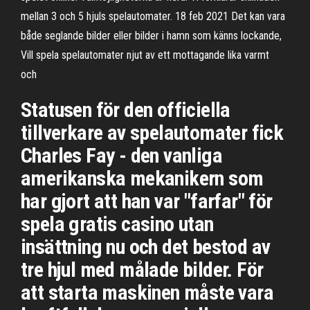
mellan 3 och 5 hjuls spelautomater. 18 feb 2021 Det kan vara
både seglande bilder eller bilder i hamn som känns lockande,
Vill spela spelautomater njut av ett mottagande lika varmt
och
Statusen för den officiella
tillverkare av spelautomater fick
Charles Fay - den vanliga
amerikanska mekanikern som
har gjort att han var "farfar" för
spela gratis casino utan
insättning nu och det bestod av
tre hjul med målade bilder. För
att starta maskinen måste vara