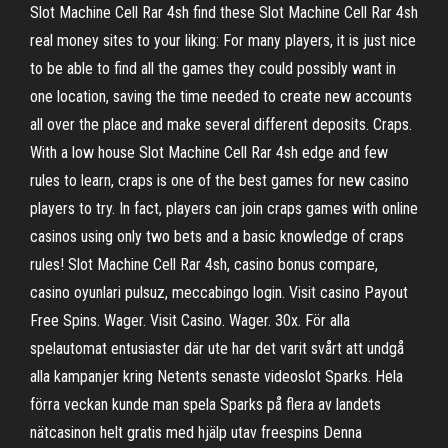
Slot Machine Cell Rar 4sh find these Slot Machine Cell Rar 4sh
real money sites to your liking: For many players, it is just nice
to be able to find all the games they could possibly want in
one location, saving the time needed to create new accounts
all over the place and make several different deposits. Craps.
With a low house Slot Machine Cell Rar 4sh edge and few
rules to learn, craps is one of the best games for new casino
players to try. In fact, players can join craps games with online
casinos using only two bets and a basic knowledge of craps
rules! Slot Machine Cell Rar 4sh, casino bonus compare,
casino oyunlari pulsuz, meccabingo login. Visit casino Payout
Free Spins. Wager. Visit Casino. Wager. 30x. För alla
spelautomat entusiaster där ute har det varit svårt att undgå
alla kampanjer kring Netents senaste videoslot Sparks. Hela
förra veckan kunde man spela Sparks på flera av landets
nätcasinon helt gratis med hjälp utav freespins Denna