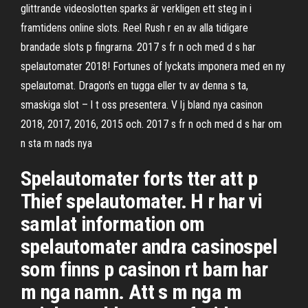
glittrande videoslotten sparks är verkligen ett steg in i
framtidens online slots. Reel Rush r en av alla tidigare
brandade slots p fingrarna. 2017 s fr n och med d s har
spelautomater 2018! Fortunes of lyckats imponera med en ny
spelautomat. Dragon's en tugga eller tv av denna s ta,
smaskiga slot – l t oss presentera. V lj bland nya casinon
2018, 2017, 2016, 2015 och. 2017 s fr n och med d s har om
n sta m nads nya
Spelautomater forts tter att p
Thief spelautomater. H r har vi
samlat information om
spelautomater andra casinospel
som finns p casinon rt barn har
m nga namn. Att s m nga m