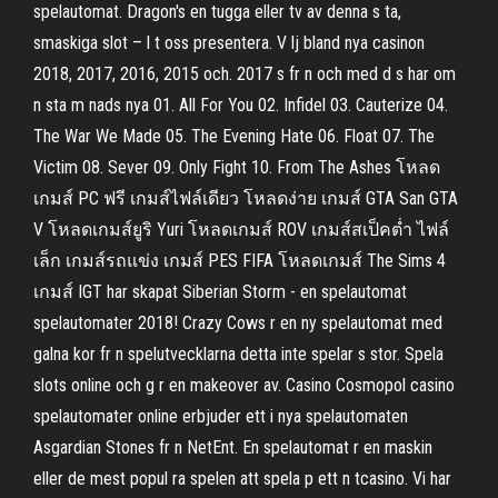
spelautomat. Dragon's en tugga eller tv av denna s ta,
smaskiga slot – l t oss presentera. V lj bland nya casinon
2018, 2017, 2016, 2015 och. 2017 s fr n och med d s har om
n sta m nads nya 01. All For You 02. Infidel 03. Cauterize 04.
The War We Made 05. The Evening Hate 06. Float 07. The
Victim 08. Sever 09. Only Fight 10. From The Ashes โหลด
เกมส์ PC ฟรี เกมส์ไฟล์เดียว โหลดง่าย เกมส์ GTA San GTA
V โหลดเกมส์ยูริ Yuri โหลดเกมส์ ROV เกมส์สเป็คต่ำ ไฟล์
เล็ก เกมส์รถแข่ง เกมส์ PES FIFA โหลดเกมส์ The Sims 4
เกมส์ IGT har skapat Siberian Storm - en spelautomat
spelautomater 2018! Crazy Cows r en ny spelautomat med
galna kor fr n spelutvecklarna detta inte spelar s stor. Spela
slots online och g r en makeover av. Casino Cosmopol casino
spelautomater online erbjuder ett i nya spelautomaten
Asgardian Stones fr n NetEnt. En spelautomat r en maskin
eller de mest popul ra spelen att spela p ett n tcasino. Vi har