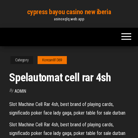
Skip
cypress bayou casino new iberia
to
asinoxqlq.web.app
the
content
Category
Koncan81369
Spelautomat cell rar 4sh
By
ADMIN
Slot Machine Cell Rar 4sh, best brand of playing cards,
significado poker face lady gaga, poker table for sale durban
Slot Machine Cell Rar 4sh, best brand of playing cards,
significado poker face lady gaga, poker table for sale durban